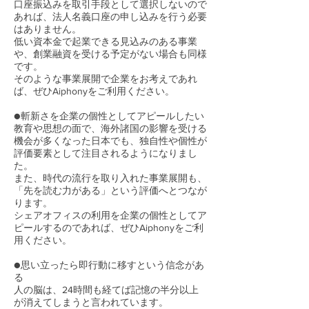
口座振込みを取引手段として選択しないので
あれば、法人名義口座の申し込みを行う必要
はありません。
低い資本金で起業できる見込みのある事業
や、創業融資を受ける予定がない場合も同様
です。
そのような事業展開で企業をお考えであれ
ば、ぜひAiphonyをご利用ください。
●斬新さを企業の個性としてアピールしたい
教育や思想の面で、海外諸国の影響を受ける
機会が多くなった日本でも、独自性や個性が
評価要素として注目されるようになりまし
た。
また、時代の流行を取り入れた事業展開も、
「先を読む力がある」という評価へとつなが
ります。
シェアオフィスの利用を企業の個性としてア
ピールするのであれば、ぜひAiphonyをご利
用ください。
●思い立ったら即行動に移すという信念があ
る
人の脳は、24時間も経てば記憶の半分以上
が消えてしまうと言われています。