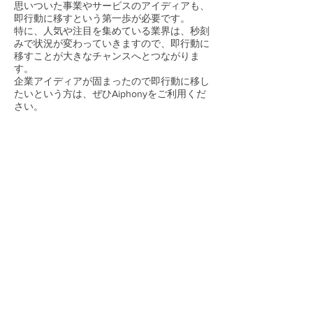
思いついた事業やサービスのアイディアも、
即行動に移すという第一歩が必要です。
特に、人気や注目を集めている業界は、秒刻
みで状況が変わっていきますので、即行動に
移すことが大きなチャンスへとつながりま
す。
企業アイディアが固まったので即行動に移し
たいという方は、ぜひAiphonyをご利用くだ
さい。
「自分の起業スタイルならシェアオフィスの
活用が断然向いている！」と実感した方は、
ぜひAiphonyをご利用ください。
短時間利用や月単位の利用も可能ですので、
新しいアイディアをどんどん形にしたいとい
う夢をお持ちの方におすすめです。
OPENING HOURS
MONDAY - FRIDAY| 10:00 - 19:00